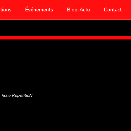
itions
Événements
Blog-Actu
Contact
a fiche
RepetitioN