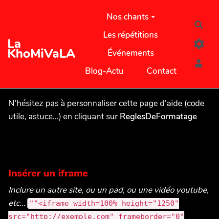
Aller au contenu principal
Nos chants
Rec
Les répétitions
La
KhoMiVaLA
Événements
Blog-Actu
Contact
N'hésitez pas à personnaliser cette page d'aide (code
utile, astuce...) en cliquant sur
ReglesDeFormatage
Insérer un iframe
Inclure un autre site, ou un pad, ou une vidéo youtube,
etc...
""<iframe width=100% height="1250"
src="http://exemple.com" frameborder="0"