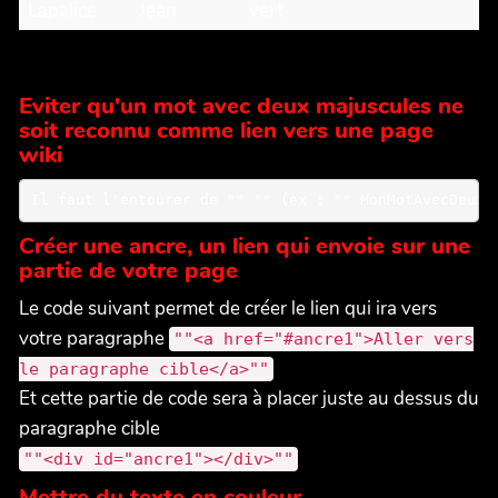
Lapalice
Jean
vert
Eviter qu'un mot avec deux majuscules ne
soit reconnu comme lien vers une page
wiki
Il faut l'entourer de "" "" (ex : "" MonMotAvecDeuxM
Créer une ancre, un lien qui envoie sur une
partie de votre page
Le code suivant permet de créer le lien qui ira vers
votre paragraphe
""<a href="#ancre1">Aller vers
le paragraphe cible</a>""
Et cette partie de code sera à placer juste au dessus du
paragraphe cible
""<div id="ancre1"></div>""
Mettre du texte en couleur