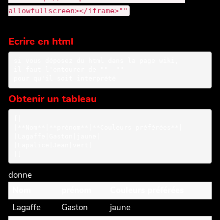
allowfullscreen></iframe>""
Ecrire en html
si vous déposez du html dans la page wiki, 

il faut l'entourer de "" 
 "" 

pour qu'il soit interprété
Obtenir un tableau
[|

|**Nom**|**prénom**|**Couleurs préférées**|

|Lagaffe|Gaston|jaune|

|Lapalice|Jean|vert|

donne
Nom
prénom
Couleurs préférées
Lagaffe
Gaston
jaune